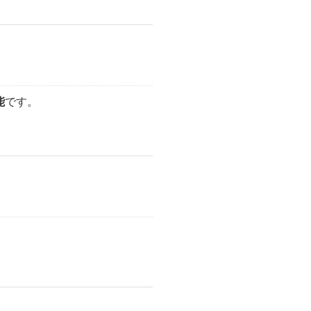
能
です。